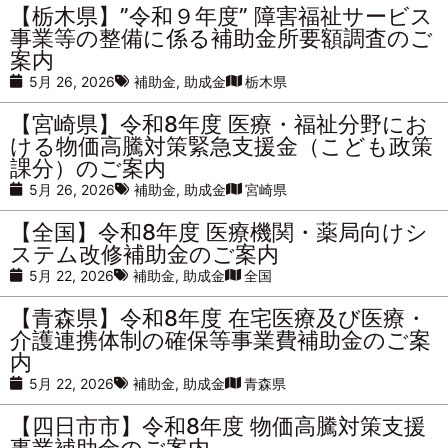
【栃木県】”令和９年度” 障害福祉サービス
事業等の整備に係る補助金所要額調査のご
案内
5月 26, 2026
補助金
,
助成金
栃木県
【宮崎県】令和8年度 医療・福祉分野にお
ける物価高騰対策緊急支援金（こども政策
課分）のご案内
5月 26, 2026
補助金
,
助成金
宮崎県
【全国】令和8年度 医療機関・薬局向けシ
ステム改修補助金のご案内
5月 22, 2026
補助金
,
助成金
全国
【青森県】令和8年度 在宅医療及び医療・
介護連携体制の確保等事業費補助金のご案
内
5月 22, 2026
補助金
,
助成金
青森県
【四日市市】令和8年度 物価高騰対策支援
事業補助金のご案内