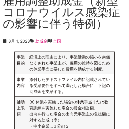
雇用調整助成金（新型
コロナウイルス感染症
の影響に伴う特例）
3月 1, 2023
助成金
全国
事業
経済上の理由により、事業活動の縮小を余儀
目的
なくされた事業主が、雇用の維持を図るため
の休業手当に要した費用を助成する制度。
事業
添付したテキストファイル内に記載されてい
内容
る受給要件をすべて満たした場合に、下記の
助成金を支給する。
補助
(a) 休業を実施した場合の休業手当または教
上限
育訓練を実施した場合の賃金相当額、
額
出向を行った場合の出向元事業主の負担額に
対する助成（率）
・中小企業…３分の２