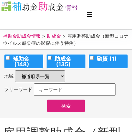
補助金助成金情報
>
助成金
>
雇用調整助成金（新型コロナ
ウイルス感染症の影響に伴う特例）
補助金
助成金
融資
(1)
(148)
(135)
地域
フリーワード