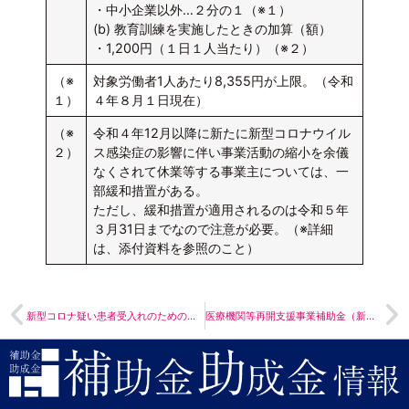
・中小企業以外…２分の１（※１）
(b) 教育訓練を実施したときの加算（額）
・1,200円（１日１人当たり）（※２）
（※
対象労働者1人あたり8,355円が上限。（令和
１）
４年８月１日現在）
（※
令和４年12月以降に新たに新型コロナウイル
２）
ス感染症の影響に伴い事業活動の縮小を余儀
なくされて休業等する事業主については、一
部緩和措置がある。
ただし、緩和措置が適用されるのは令和５年
３月31日までなので注意が必要。（※詳細
は、添付資料を参照のこと）
新型コロナ疑い患者受入れのための救急･周産期･小児医療機関の院内感染防止対策
医療機関等再開支援事業補助金（新型コロナウイルス感染症緊急包括支援事業）