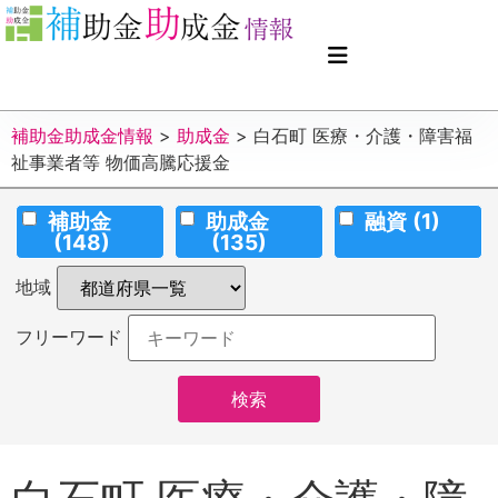
補助金助成金情報
>
助成金
>
白石町 医療・介護・障害福
祉事業者等 物価高騰応援金
補助金
助成金
融資
(1)
(148)
(135)
地域
フリーワード