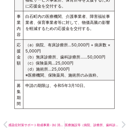
に応援金を交付する。
事
白石町内の医療機関、介護事業者、障害福祉事
業
業者、保育事業者等に対して、物価高騰の影響
内
を軽減するための応援金を交付する。
容
応
（a）病院、有床診療所…50,000円 + 病床数 ×
援
5,000円
金
（b）無床診療所、歯科診療所……50,000円
額
（c）保険薬局…25,000円
（d）施術所…25,000円
※医療機関、保険薬局、施術所のみ抜粋。
募
申請の期限は、令和5年3月10日。
集
期
間
感染症対策サポート助成事業- (b) 消耗品購入コース
医療施設等（病院、診療所、歯科診療所、助産所、薬局、施術所）物価高騰対策支援金