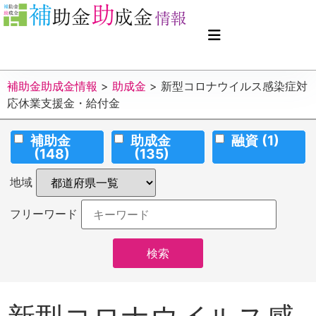
補助金助成金情報
>
助成金
>
新型コロナウイルス感染症対
応休業支援金・給付金
補助金
助成金
融資
(1)
(148)
(135)
地域
フリーワード