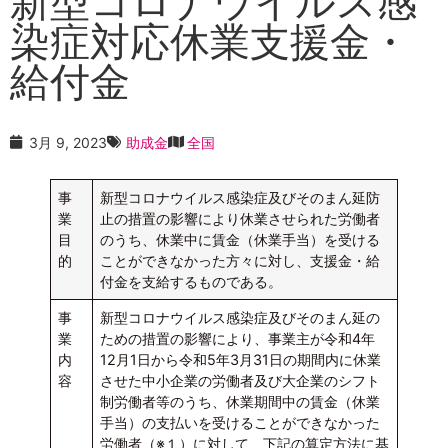
新型コロナウイルス感
染症対応休業支援金・
給付金
3月 9, 2023
助成金
全国
事
新型コロナウイルス感染症及びそのまん延防
業
止の措置の影響により休業させられた労働者
目
のうち、休業中に賃金（休業手当）を受ける
的
ことができなかった方々に対し、支援金・給
付金を支給するものである。
事
新型コロナウイルス感染症及びそのまん延の
業
ための措置の影響により、事業主が令和4年
内
12月1日から令和5年3月31日の期間内に休業
容
させた中小企業の労働者及び大企業のシフト
制労働者等のうち、休業期間中の賃金（休業
手当）の支払いを受けることができなかった
労働者（※１）に対して、下記の算定方法に基