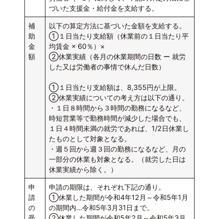
づいた支援金・給付金を支給する。
補
以下の算定方法に基づいた金額を支給する。
助
①１日当たり支給額（休業前の１日当たり平
金
均賃金 × 60％）×
額
②休業実績（各月の休業期間の日数 ー 就労
した又は労働者の事情で休んだ日数）
①１日当たり支給額は、8,355円が上限。
②休業実績についての考え方は以下の通り。
・１日８時間から３時間の勤務になるなど、
時短営業等で勤務時間が減少した場合でも、
１日４時間未満の就労であれば、1/2日休業し
たものとして対象となる。
・週５回から週３回の勤務になるなど、月の
一部分の休業も対象となる。（就労した日は
休業実績から除く。）
申
申請の期限は、それぞれ下記の通り。
請
①休業した期間が令和4年12月～令和5年1月
の
の期間内…令和5年3月31日まで。
受
②休業した期間が令和5年2月～令和5年3月