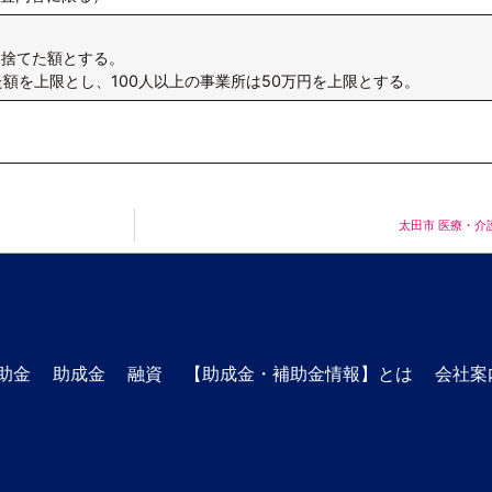
切捨てた額とする。
額を上限とし、100人以上の事業所は50万円を上限とする。
太田市 医療・
助金
助成金
融資
【助成金・補助金情報】とは
会社案