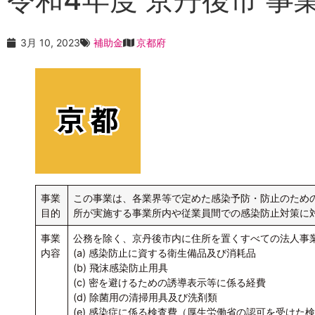
3月 10, 2023
補助金
京都府
事業
この事業は、各業界等で定めた感染予防・防止のため
目的
所が実施する事業所内や従業員間での感染防止対策に
事業
公務を除く、京丹後市内に住所を置くすべての法人事
内容
(a) 感染防止に資する衛生備品及び消耗品
(b) 飛沫感染防止用具
(c) 密を避けるための誘導表示等に係る経費
(d) 除菌用の清掃用具及び洗剤類
(e) 感染症に係る検査費（厚生労働省の認可を受けた