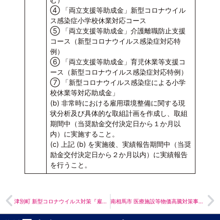
④ 「両立支援等助成金」新型コロナウイル
ス感染症小学校休業対応コース
⑤ 「両立支援等助成金」介護離職防止支援
コース（新型コロナウイルス感染症対応特
例）
⑥ 「両立支援等助成金」育児休業等支援コ
ース（新型コロナウイルス感染症対応特例）
⑦ 「新型コロナウイルス感染症による小学
校休業等対応助成金」
(b) 非常時における雇用環境整備に関する現
状分析及び具体的な取組計画を作成し、取組
期間中（当奨励金交付決定日から１か月以
内）に実施すること。
(c) 上記 (b) を実施後、実績報告期間中（当奨
励金交付決定日から２か月以内）に実績報告
を行うこと。
津別町 新型コロナウイルス対策『雇用継続助成金』の申請期限の再延長
南相馬市 医療施設等物価高騰対策事業補助金について