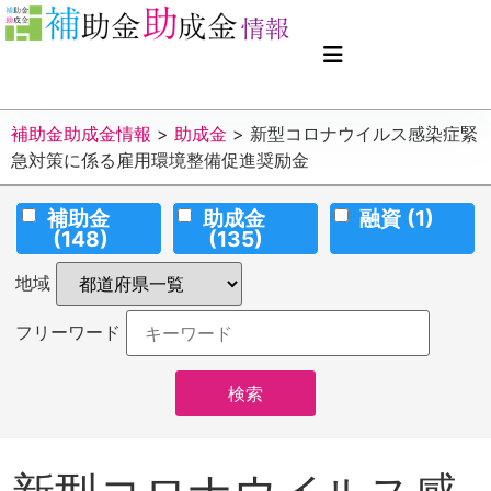
補助金助成金情報
>
助成金
>
新型コロナウイルス感染症緊
急対策に係る雇用環境整備促進奨励金
補助金
助成金
融資
(1)
(148)
(135)
地域
フリーワード