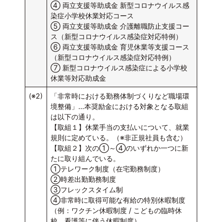
④ 両立支援等助成金 新型コロナウイルス感
染症小学校休業対応コース
⑤ 両立支援等助成金 介護離職防止支援コー
ス（新型コロナウイルス感染症対応特例）
⑥ 両立支援等助成金 育児休業等支援コース
（新型コロナウイルス感染症対応特例）
⑦ 新型コロナウイルス感染症による小学校
休業等対応助成金
(※2)
「非常時における勤務体制づくりなど職場環
境整備」…本奨励金における対象となる取組
は以下の通り。
【取組１】休業手当の支払いについて、就業
規則に定めている。（※非正規社員も含む）
【取組２】次の①～④のいずれか一つに新
たに取り組んでいる。
①テレワーク制度（在宅勤務制度）
②時差出勤勤務制度
③フレックスタイム制
④非常時に取得可能な有給の特別休暇制度
（例：ワクチン休暇制度 / こどもの臨時休
校、看護等に伴う休暇制度）