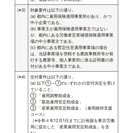
(※3)
対象要件は以下の通り。
(a) 都内に雇用保険適用事業所があり、かつ
中小企業である。
(b) 事業主が雇用保険適用事業主ではない
が、都内にある労働者災害補償保険適用事業
場の中小事業主である。
(c) 都内にある暫定任意適用事業場の場合
は、当該事業場を管轄する農政事務所等が発
行する農業等、個人事業所に係る証明書の添
付がある中小事業主である。
(※4)
交付要件は以下の通り。
(a) 以下①～⑦のいずれかの交付決定を受け
ていること。
① 「雇用調整助成金」
② 「緊急雇用安定助成金」
③ 「産業雇用安定助成金」（雇用維持支援
コース）
（※令和４年12月1日までに計画届を東京労働
局に提出した「産業雇用安定助成金」を含
む）