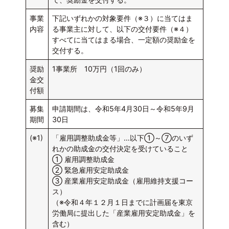
事業
下記いずれかの対象要件（※３）に当てはま
内容
る事業主に対して、以下の交付要件（※４）
すべてに当てはまる場合、一定額の奨励金を
交付する。
奨励
1事業所 10万円（1回のみ）
金交
付額
募集
申請期間は、令和5年4月30日～令和5年9月
期間
30日
(※1)
「雇用調整助成金等」…以下①～⑦のいず
れかの助成金の交付決定を受けていること
① 雇用調整助成金
② 緊急雇用安定助成金
③ 産業雇用安定助成金（雇用維持支援コー
ス）
（※令和４年１２月１日までに計画届を東京
労働局に提出した「産業雇用安定助成金」を
含む）