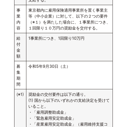
事
東京都内に雇用保険適用事業所を置く事業主
業
等（中小企業）に対して、以下の２つの要件
内
（※１）を満たした場合に、１事業所につき、
容
１回限り１０万円の奨励金を交付する。
給
1事業所につき、1回限り10万円
付
金
額
募
令和5年9月30日（土）
集
期
間
(※1)
奨励金の交付要件は以下の通り。
(1) 国から以下のいずれかの支給決定を受けて
いること。
・「雇用調整助成金」
・「緊急雇用安定助成金」
・「産業雇用安定助成金」（雇用維持支援コ