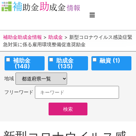
補助金助成金情報
>
助成金
>
新型コロナウイルス感染症緊
急対策に係る雇用環境整備促進奨励金
補助金
助成金
融資
(1)
(148)
(135)
地域
フリーワード