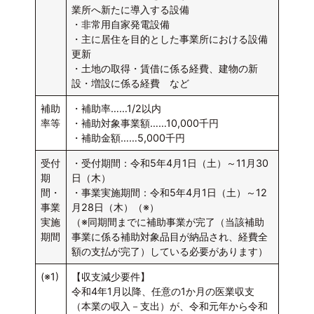
業所へ新たに導入する設備
・非常用自家発電設備
・主に居住を目的とした事業所における設備
更新
・土地の取得・賃借に係る経費、建物の新
設・増設に係る経費 など
補助
・補助率……1/2以内
率等
・補助対象事業額……10,000千円
・補助金額……5,000千円
受付
・受付期間：令和5年4月1日（土）～11月30
期
日（木）
間・
・事業実施期間：令和5年4月1日（土）～12
事業
月28日（木）（※）
実施
（※同期間までに補助事業が完了（当該補助
期間
事業に係る補助対象品目が納品され、経費全
額の支払が完了）している必要があります）
(※1)
【収支減少要件】
令和4年1月以降、任意の1か月の医業収支
（本業の収入－支出）が、令和元年から令和