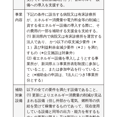
備への導入を支援する。
事業
下記の条件に該当する病院又は有床診療所
内容
が、エネルギー消費量や電力料金等の削減に
資する省エネルギー設備の導入する際に、そ
の費用の一部を補助する支援金を支給する。
(1) 新潟県内で病院又は有床診療所を運営する
法人であり、 かつ以下の収支減少要件（※
１）及び利益剰余金減少要件（※２）を満た
すもの（※公立施設は対象外）
(2) 省エネルギー設備を導入しようとする事
業所が、新潟県エコ事業所表彰制度に参加し
ていること、または参加申込を行っているこ
と（※補助金の申請は、1法人につき1事業所
分とする）
補助
以下の全ての要件を満たす設備であること。
対象
(1) 更新によりエネルギー消費量の削減が見込
設備
まれる設備（但し外部から電気、燃料等の供
給を受けて稼働するものであって、現在使用
している設備と同等の出力・能力を有するも
のへの更新に限る）又は新設により電力料金