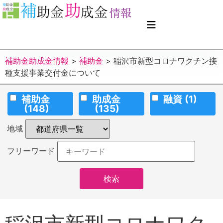
補助金助成金情報
>
補助金
>
稲沢市新型コロナワクチン接
種支援事業交付金について
補助金
助成金
融資
(1)
(148)
(135)
地域
フリーワード