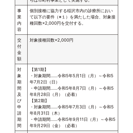
事
個別接種に協力する稲沢市内の診療所におい
業
て以下の要件（※１）を満たした場合、対象接
内
種回数×2,000円を交付する。
容
交
対象接種回数×2,000円
付
金
額
対
【第1期】
象
・対象期間……令和5年5月1日（月）～令和5
期
年7月2日（日）
間
・申請期間……令和5年8月7日（月）～令和5
及
年8月28日（月）（必着）
び
【第2期】
申
・対象期間……令和5年7月3日（月）～令和5
請
年8月31日（木）
期
・申請期間……令和5年9月11日（月）～令和5
間
年9月29日（金）（必着）