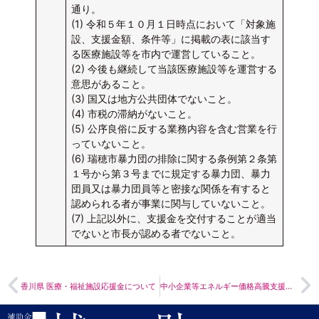
通り。
(1) 令和５年１０月１日時点において「対象施
設、支援金額、条件等」に掲載の表に該当す
る医療施設等を市内で運営していること。
(2) 今後も継続して当該医療施設等を運営する
意思があること。
(3) 国又は地方公共団体でないこと。
(4) 市税の滞納がないこと。
(5) 公序良俗に反する業務内容を含む営業を行
っていないこと。
(6) 瑞穂市暴力団の排除に関する条例第２条第
１号から第３号までに規定する暴力団、暴力
団員又は暴力団員等と密接な関係を有すると
認められる者が事業に関与していないこと。
(7) 上記以外に、支援金を交付することが適当
でないと市長が認める者でないこと。
香川県 医療・福祉施設応援金について
中小企業等エネルギー価格高騰支援金のご案内