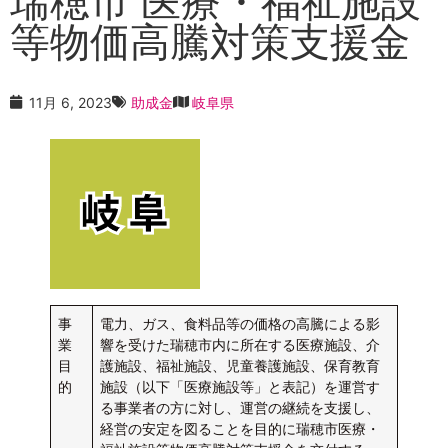
瑞穂市 医療・福祉施設
等物価高騰対策支援金
11月 6, 2023
助成金
岐阜県
事
電力、ガス、食料品等の価格の高騰による影
業
響を受けた瑞穂市内に所在する医療施設、介
目
護施設、福祉施設、児童養護施設、保育教育
的
施設（以下「医療施設等」と表記）を運営す
る事業者の方に対し、運営の継続を支援し、
経営の安定を図ることを目的に瑞穂市医療・