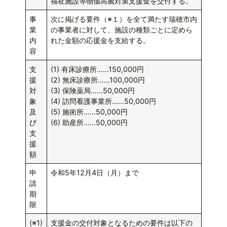
福祉施設等物価高騰対策支援金を交付する。
事
次に掲げる要件（※１）を全て満たす瑞穂市内
業
の事業者に対して、施設の種類ごとに定めら
内
れた金額の応援金を支給する。
容
支
(1) 有床診療所……150,000円
援
(2) 無床診療所……100,000円
対
(3) 保険薬局……50,000円
象
(4) 訪問看護事業所……50,000円
及
(5) 施術所……50,000円
び
(6) 助産所……50,000円
支
援
額
申
令和5年12月4日（月）まで
請
期
限
(※1)
支援金の交付対象となるための要件は以下の