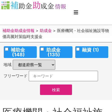
補助金助成金情報
>
助成金
>
医療機関・社会福祉施設等物
価高騰対策臨時支援金
補助金
助成金
融資
(1)
(148)
(135)
地域
フリーワード