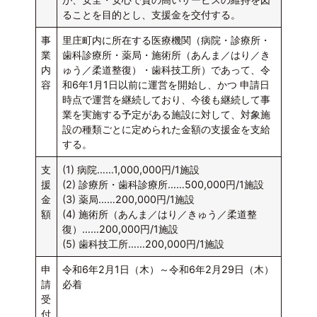
ることを目的とし、支援金を交付する。
事
里庄町内に所在する医療機関（病院・診療所・
業
歯科診療所・薬局・施術所（あんま／はり／き
内
ゅう／柔道整復）・歯科技工所）であって、令
容
和6年1月1日以前に運営を開始し、かつ 申請日
時点で運営を継続しており、今後も継続して事
業を実施する予定がある施設に対して、対象施
設の種類ごとに定められた金額の支援金を支給
する。
支
(1) 病院……1,000,000円/1施設
援
(2) 診療所・歯科診療所……500,000円/1施設
金
(3) 薬局……200,000円/1施設
額
(4) 施術所（あんま／はり／きゅう／柔道整
復）……200,000円/1施設
(5) 歯科技工所……200,000円/1施設
申
令和6年2月1日（木）～令和6年2月29日（木）
請
必着
受
付