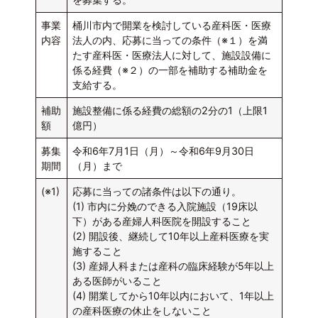
事業
桶川市内で開業を検討している産科医・医療
内容
法人の内、応募に当っての条件（※１）を満
たす産科医・医療法人に対して、施設設備に
係る経費（※２）の一部を補助する補助金を
支給する。
補助
施設整備に係る経費の総額の2分の1（上限1
額
億円）
募集
令和6年7月1日（月）～令和6年9月30日
期間
（月）まで
(※1)
応募に当っての諸条件は以下の通り。
(1) 市内に分娩のできる入院施設（19床以
下）がある産婦人科医院を開設すること
(2) 開設後、継続して10年以上産科医療を実
施すること
(3) 産婦人科または産科の臨床経験が5年以上
ある医師がいること
(4) 開業してから10年以内において、1年以上
の産科医療の休止をしないこと