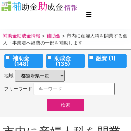
補助金助成金情報
>
補助金
>
市内に産婦人科を開業する個
人・事業者へ経費の一部を補助します
補助金
助成金
融資
(1)
(148)
(135)
地域
フリーワード