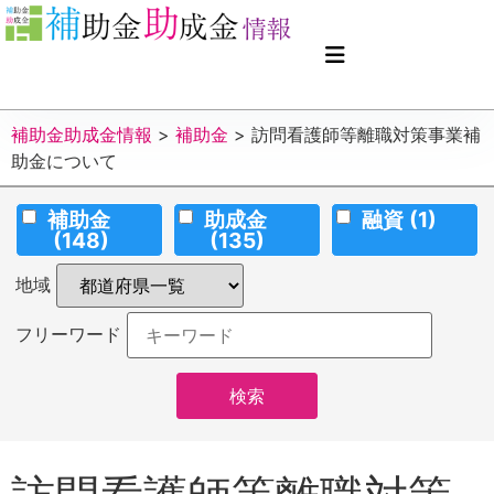
補助金助成金情報
>
補助金
>
訪問看護師等離職対策事業補
助金について
補助金
助成金
融資
(1)
(148)
(135)
地域
フリーワード