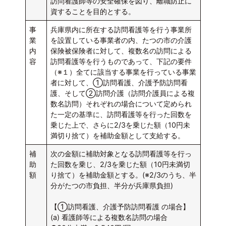
訪問看護師等の安全確保を図り、離職防止に
資することを目的とする。
事
兵庫県内に所在する訪問看護等を行う事業所
業
を設置している事業者の内、たつの市の介護
内
保険被保険者に対して、複数名の訪問による
容
訪問看護等を行うものであって、下記の要件
（※１）全てに該当する事業を行っている事業
者に対して、①訪問看護、介護予防訪問看
護、そして②訪問介護（訪問介護員による複
数名訪問）それぞれの場合について定められ
た一定の基準に、訪問看護等を行った回数を
乗じた上で、さらに2/3を乗じた額（10円未
満切り捨て）を補助金額として支給する。
補
次の金額に補助対象となる訪問看護等を行っ
助
た回数を乗じ、2/3を乗じた額（10円未満切
額
り捨て）を補助金額とする。(※2/3のうち、半
分がたつの市負担、半分が兵庫県負担)
【①訪問看護、介護予防訪問看護 の場合】
(a) 看護師等による複数名訪問の場合