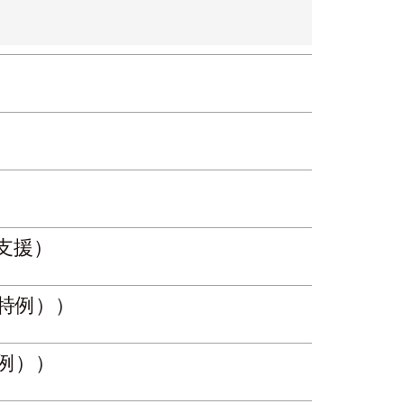
支援）
特例））
例））