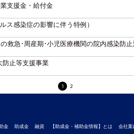
業支援金・給付金
ルス感染症の影響に伴う特例）
の救急･周産期･小児医療機関の院内感染防止
大防止等支援事業
1
2
助金
助成金
融資
【助成金・補助金情報】とは
会社案