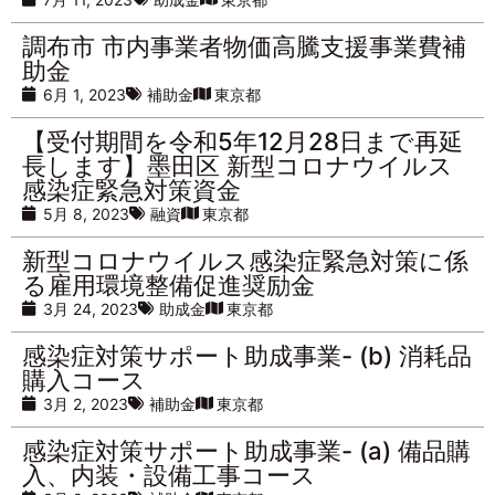
調布市 市内事業者物価高騰支援事業費補
助金
6月 1, 2023
補助金
東京都
【受付期間を令和5年12月28日まで再延
長します】墨田区 新型コロナウイルス
感染症緊急対策資金
5月 8, 2023
融資
東京都
新型コロナウイルス感染症緊急対策に係
る雇用環境整備促進奨励金
3月 24, 2023
助成金
東京都
感染症対策サポート助成事業- (b) 消耗品
購入コース
3月 2, 2023
補助金
東京都
感染症対策サポート助成事業- (a) 備品購
入、内装・設備工事コース