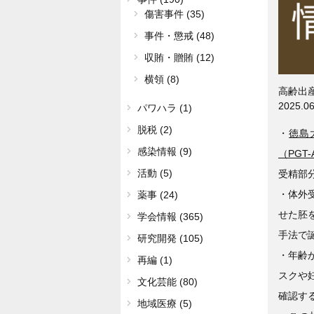
傷害事件 (35)
事件・懲戒 (48)
収賄・贈賄 (12)
横領 (8)
高齢出
2025.06
パワハラ (1)
脱税 (2)
・
徳島
感染情報 (9)
（PGT-
活動 (5)
受精部
・体外
薬事 (24)
せた胚
学会情報 (365)
手法で
研究開発 (105)
・年齢
再編 (1)
スクや
文化芸能 (80)
確認する
地域医療 (5)