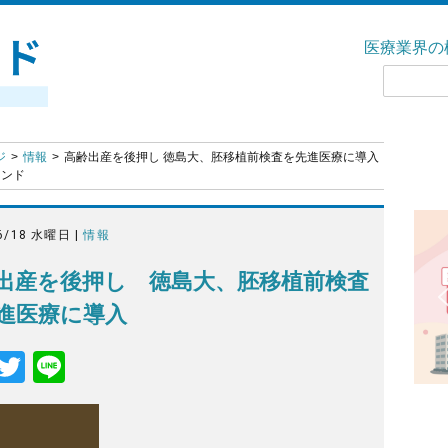
医療業界の
ジ
情報
高齢出産を後押し 徳島大、胚移植前検査を先進医療に導入
ウンド
6/18 水曜日 |
情報
出産を後押し 徳島大、胚移植前検査
進医療に導入
F
T
Li
a
wi
n
c
tt
e