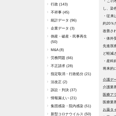
・この
行政 (143)
し、染
不祥事 (45)
・従来
統計データ (96)
約20％
企業データ (3)
改善さ
倒産・破産・民事再生
・体外
(50)
先進医
M&A (8)
ど軽減
労務問題 (66)
・産科
不正請求 (28)
将来的
指定取消・行政処分 (21)
介護デ
法改正 (2)
介護業
訴訟・判決 (37)
医療ア
情報漏えい (21)
医療業
集団感染・院内感染 (51)
お薬タ
新型コロナウイルス (50)