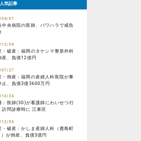
人気記事
/04/07
島中央病院の医師、パワハラで戒告
分
/12/04
産・破産：福岡のタケシマ整形外科
倒産、負債12億円
/07/27
産・倒産：福岡の産婦人科医院が事
停止、負債3億3600万円
/10/24
捕：医師(30)が看護師にわいせつ行
、訪問診療時に 江東区
/12/04
産・破産：かしま産婦人科（鹿島町
01）が倒産、負債3億円