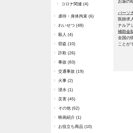
お薬の
コロナ関連 (4)
パーソ
虐待・身体拘束 (6)
医師求
ナルア
わいせつ (48)
補助金
殺人 (4)
全国の
窃盗 (10)
ことが
詐欺 (26)
事故 (83)
交通事故 (19)
火事 (2)
浸水 (1)
災害 (45)
その他 (62)
映画紹介 (1)
お役立ち商品 (10)