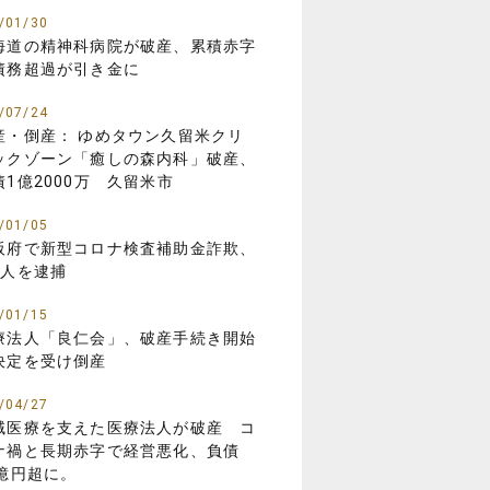
/01/30
海道の精神科病院が破産、累積赤字
債務超過が引き金に
/07/24
産・倒産： ゆめタウン久留米クリ
ックゾーン「癒しの森内科」破産、
債1億2000万 久留米市
/01/05
阪府で新型コロナ検査補助金詐欺、
8人を逮捕
/01/15
療法人「良仁会」、破産手続き開始
決定を受け倒産
/04/27
域医療を支えた医療法人が破産 コ
ナ禍と長期赤字で経営悪化、負債
3億円超に。