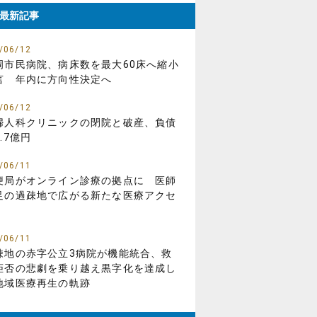
最新記事
/06/12
岡市民病院、病床数を最大60床へ縮小
言 年内に方向性決定へ
/06/12
婦人科クリニックの閉院と破産、負債
.7億円
/06/11
便局がオンライン診療の拠点に 医師
足の過疎地で広がる新たな医療アクセ
/06/11
疎地の赤字公立3病院が機能統合、救
拒否の悲劇を乗り越え黒字化を達成し
地域医療再生の軌跡