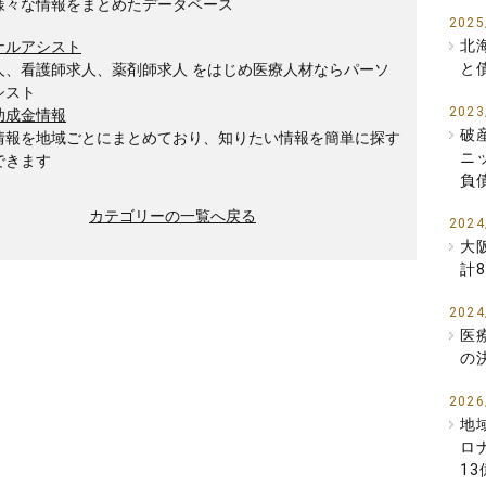
様々な情報をまとめたデータベース
2025
北
ナルアシスト
と
人、看護師求人、薬剤師求人 をはじめ医療人材ならパーソ
シスト
2023
助成金情報
破
情報を地域ごとにまとめており、知りたい情報を簡単に探す
ニ
できます
負
カテゴリーの一覧へ戻る
2024
大
計
2024
医
の
2026
地
ロ
1