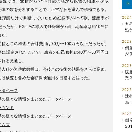
検査では、受精から5〜6日後の胚から数個の細胞を採取
色体の数を分析することで、正常な胚を選んで移植できる。
2024
は形態だけで判断していたため妊娠率が4〜5割、流産率が
五
だったが、PGT-Aの導入で妊娠率が7割、流産率は約10％に
処
れた。
2023
受精とこの検査の合計費用は70万〜100万円以上だったが、
倒
療に認定されたことで、患者の自己負担は40万〜50万円ほ
が
される見通し。
2023
婦人科の岩佐武教授は、今後この技術の効果をさらに高め、
破
には検査も含めた全額保険適用を目指すと語った。
業
2023
ータベース
逮
界の様々な情報をまとめたデータベース
為
ラウンド
2023
界の様々な情報をまとめたデータベース
倒
イムズ
5