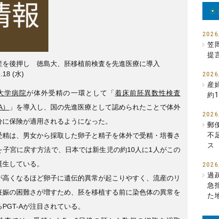
e
er
b
o
2026
笠
o
提
産を後押し 徳島大、胚移植前検査を先進医療に導入
k
.18 (水)
2026
産
大学病院
が体外受精の一環として「
着床前胚異数性検査
約1
A）
」を導入し、国の先進医療として認められたことで体外
2026
分に保険が適用されるようになった。
郵
不
受精は、男女から採取した卵子と精子を体外で受精・培養さ
ス
を子宮に戻す方法で、日本では新生児の約10人に1人がこの
誕生している。
2026
過
が高くなるほど卵子に遺伝的異常が起こりやすく、流産のリ
急
妊娠の困難さが増すため、胚を移植する前に染色体の異常を
た
PGT-Aが注目されている。