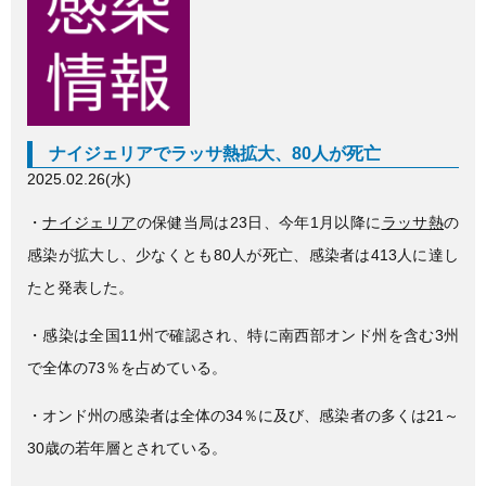
e
er
b
o
o
ナイジェリアでラッサ熱拡大、80人が死亡
k
2025.02.26(水)
・
ナイジェリア
の保健当局は23日、今年1月以降に
ラッサ熱
の
感染が拡大し、少なくとも80人が死亡、感染者は413人に達し
たと発表した。
・感染は全国11州で確認され、特に南西部オンド州を含む3州
で全体の73％を占めている。
・オンド州の感染者は全体の34％に及び、感染者の多くは21～
30歳の若年層とされている。