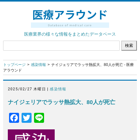
医療業界の様々な情報をまとめたデータベース
トップページ
感染情報
ナイジェリアでラッサ熱拡大、80人が死亡 - 医療
アラウンド
2025/02/27 木曜日 |
感染情報
ナイジェリアでラッサ熱拡大、80人が死亡
F
T
Li
a
wi
n
c
tt
e