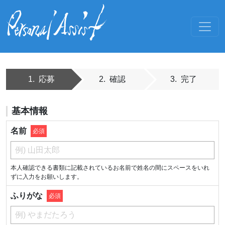
1. 応募
2.
確認
3.
完了
基本情報
名前
必須
本人確認できる書類に記載されているお名前で姓名の間にスペースをいれ
ずに入力をお願いします。
ふりがな
必須