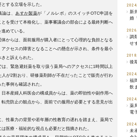
要とする立場を示した。
2024
新
議論は、
あすか製薬
が「ノルレボ」のスイッチOTC申請を
婚
ことを受けて本格化し、薬事審議会の部会による最終判断へ
2026
を進めている。
調
団体からは、面前服用が購入者にとって心理的な負担となる
せ
、アクセスの障害となることへの懸念が示され、条件を最小
2018
べきと訴えられた。
後
では、緊急避妊薬を取り扱う薬局へのアクセスに1時間以上
2024
た人が2割おり、研修薬剤師が不在だったことで販売が行わ
福
った事例も確認された。
飲
、日本産婦人科医会の構成員からは、薬の即効性や副作用へ
2024
、転売防止の観点から、面前での服用が必要とする意見が出
薬
。
電
に、性暴力の背景や若年層の性教育の遅れを踏まえ、薬局で
2024
には医療・福祉的な視点も必要だと指摘された。
未