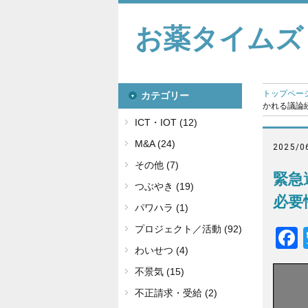
お薬タイムズ
トップペー
カテゴリー
かれる議論続
ICT・IOT (12)
M&A (24)
2025/0
その他 (7)
緊急
つぶやき (19)
必要
パワハラ (1)
プロジェクト／活動 (92)
わいせつ (4)
不景気 (15)
不正請求・受給 (2)