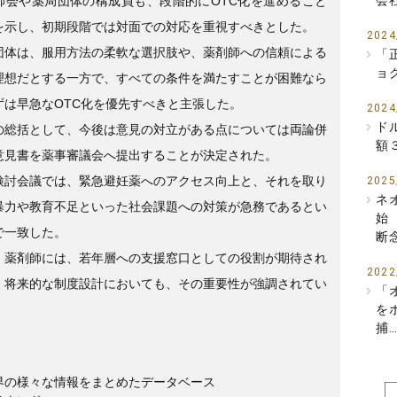
会
師会や薬局団体の構成員も、段階的にOTC化を進めること
を示し、初期段階では対面での対応を重視すべきとした。
2024
団体は、服用方法の柔軟な選択肢や、薬剤師への信頼による
「
ョ
理想だとする一方で、すべての条件を満たすことが困難なら
ずは早急なOTC化を優先すべきと主張した。
2024
ド
の総括として、今後は意見の対立がある点については両論併
額
意見書を薬事審議会へ提出することが決定された。
検討会議では、緊急避妊薬へのアクセス向上と、それを取り
2025
ネ
暴力や教育不足といった社会課題への対策が急務であるとい
始
で一致した。
断
・薬剤師には、若年層への支援窓口としての役割が期待され
2022
、将来的な制度設計においても、その重要性が強調されてい
「
を
捕
界の様々な情報をまとめたデータベース