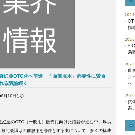
b
o
2026
O
o
指
k
2026
E
局
2026
世
避妊薬OTC化へ前進 「面前服用」必要性に賛否
ク
れる議論続く
へ
2026
06月10日(火)
抗
案
避妊薬
のOTC（一般用）販売に向けた議論が進む中、厚労
価検討会議は面前服用を条件とする案について、多くの構成