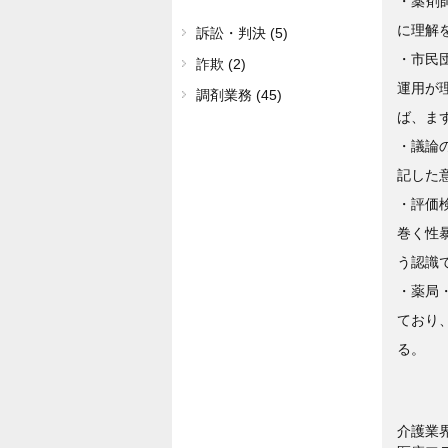
・薬剤
に理解
訴訟・判決 (5)
・市民
詐欺 (2)
運用が
調剤業務 (45)
ば、ま
・議論
記した
・評価
巻く性
う認識
・薬局
ており
る。
介護業