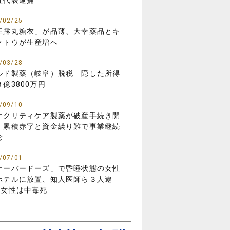
社代表逮捕
/02/25
正露丸糖衣」が品薄、大幸薬品とキ
クトウが生産増へ
/03/28
ルド製薬（岐阜）脱税 隠した所得
３億3800万円
/09/10
オクリティケア製薬が破産手続き開
 累積赤字と資金繰り難で事業継続
念
/07/01
オーバードーズ」で昏睡状態の女性
ホテルに放置、知人医師ら３人逮
…女性は中毒死