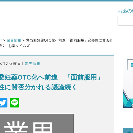
お薬の
ジ
業界情報
緊急避妊薬OTC化へ前進 「面前服用」必要性に賛否分
く - お薬タイムズ
6/10 火曜日 |
業界情報
避妊薬OTC化へ前進 「面前服用」
性に賛否分かれる議論続く
F
T
Li
a
wi
n
c
tt
e
e
er