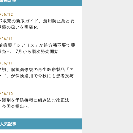
最新記事
/06/12
TC販売の新版ガイド、濫用防止薬と要
導薬の扱いを明確化
/06/11
D治療薬「シアリス」が処方箋不要で薬
販売へ 7月から順次発売開始
/06/11
界初、脳損傷修復の再生医療製品「ア
ーゴ」が保険適用で今秋にも患者投与
/06/10
体製剤を予防接種に組み込む改正法
、今国会提出へ
人気記事