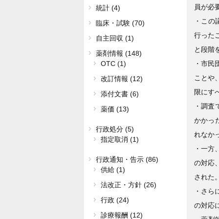
員が必
統計 (4)
・この
臨床・試験 (70)
行った
自主回収 (1)
と段階
薬剤情報 (148)
・市民
OTC (1)
ことや
改訂情報 (12)
限にす
添付文書 (6)
・調査
薬価 (13)
かかっ
行政処分 (5)
れなか
指定取消 (1)
・一方
行政通知・告示 (86)
の対応
供給 (1)
された
法改正・方針 (26)
・さら
行政 (24)
の対応
診療報酬 (12)