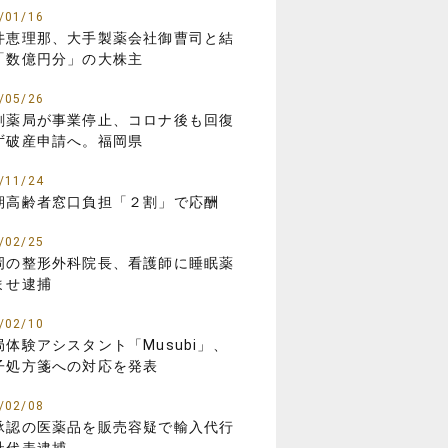
/01/16
井恵理那、大手製薬会社御曹司と結
「数億円分」の大株主
/05/26
剤薬局が事業停止、コロナ後も回復
ず破産申請へ。福岡県
/11/24
期高齢者窓口負担「２割」で応酬
/02/25
岡の整形外科院長、看護師に睡眠薬
ませ逮捕
/02/10
局体験アシスタント「Musubi」、
子処方箋への対応を発表
/02/08
承認の医薬品を販売容疑で輸入代行