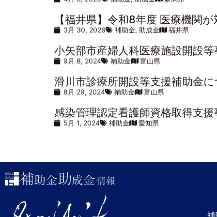
【福井県】令和8年度 医療機関
3月 30, 2026
補助金
,
助成金
福井県
小矢部市産婦人科医療施設開設等
9月 8, 2024
補助金
富山県
滑川市診療所開設等支援補助金に
8月 29, 2024
補助金
富山県
感染管理認定看護師資格取得支援
5月 1, 2024
補助金
愛知県
補