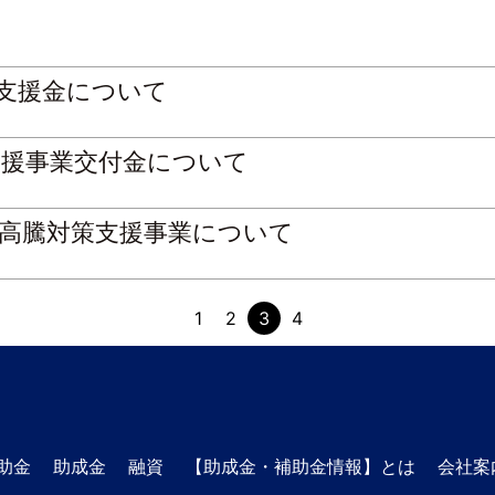
支援金について
支援事業交付金について
価高騰対策支援事業について
1
2
3
4
助金
助成金
融資
【助成金・補助金情報】とは
会社案