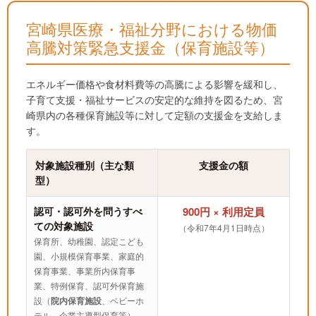
宮崎県医療・福祉分野における物価
高騰対策緊急支援金（保育施設等）
エネルギー価格や食材料費等の高騰による影響を緩和し、
子育て支援・福祉サービスの安定的な維持を図るため、宮
崎県内の各種保育施設等に対して定額の支援金を支給しま
す。
対象施設種別（主な類
支援金の額
型）
認可・認可外を問うすべ
900円 × 利用定員
ての対象施設
（令和7年4月1日時点）
保育所、幼稚園、認定こども
園、小規模保育事業、家庭的
保育事業、事業所内保育事
業、特例保育、認可外保育施
設（
院内保育施設
、ベビーホ
テル、企業主導型保育等）