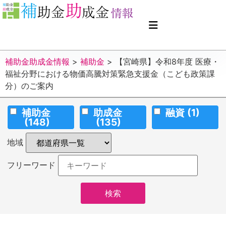
補助金助成金情報
>
補助金
>
【宮崎県】令和8年度 医療・
福祉分野における物価高騰対策緊急支援金（こども政策課
分）のご案内
補助金
助成金
融資
(1)
(148)
(135)
地域
フリーワード