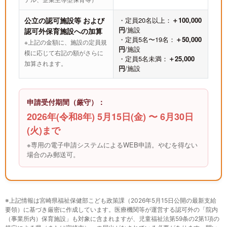
公立の認可施設等 および
・定員20名以上：
＋100,000
円
/施設
認可外保育施設への加算
・定員5名〜19名：
＋50,000
※上記の金額に、施設の定員規
円
/施設
模に応じて右記の額がさらに
・定員5名未満：
＋25,000
加算されます。
円
/施設
申請受付期間（厳守）：
2026年(令和8年) 5月15日(金) 〜 6月30日
(火)まで
※専用の電子申請システムによるWEB申請。やむを得ない
場合のみ郵送可。
※上記情報は宮崎県福祉保健部こども政策課（2026年5月15日公開の最新支給
要領）に基づき厳密に作成しています。医療機関等が運営する認可外の「院内
（事業所内）保育施設」も対象に含まれますが、児童福祉法第59条の2第1項の