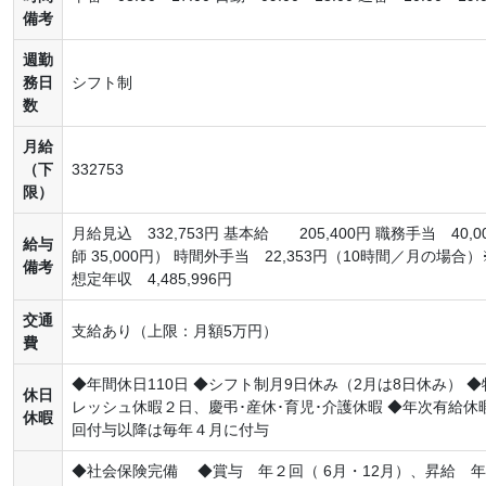
備考
週勤
務日
シフト制
数
月給
（下
332753
限）
月給見込 332,753円 基本給 205,400円 職務手当 40,
給与
師 35,000円） 時間外手当 22,353円（10時間／月の
備考
想定年収 4,485,996円
交通
支給あり（上限：月額5万円）
費
◆年間休日110日 ◆シフト制月9日休み（2月は8日休み）
休日
レッシュ休暇２日、慶弔･産休･育児･介護休暇 ◆年次有給
休暇
回付与以降は毎年４月に付与
◆社会保険完備 ◆賞与 年２回（ 6月・12月）、昇給 年１