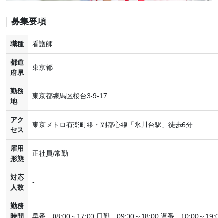
募集要項
職種
看護師
都道
東京都
府県
勤務
東京都練馬区桜台3-9-17
地
アク
東京メトロ有楽町線・副都心線「氷川台駅」徒歩6分
セス
雇用
正社員/常勤
形態
対応
-
人数
勤務
時間
早番 08:00～17:00 日勤 09:00～18:00 遅番 10:00～19: