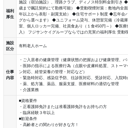
施設（宿泊施設）、理路クラブ、ディノス特別料金割引き ◆
歳まで嘱託契約にて勤務可能） ◆受動喫煙対策：敷地内全面
福利
年以上から表彰・副賞支給） ◆住宅サポート制度 ◆忘年会
厚生
グから選べます） ◆ユニフォーム貸与、休憩室完備（冷蔵
室、個人ロッカー完備、社員食あり（１食450円～） ◆医
入） フジサンケイグループならではの充実の福利厚生 受動
施設
有料老人ホーム
区分
・ご入居者の健康管理（健康状態の把握および健康管理、バ
・医師の指示による医療行為（点眼や皮膚科処置、ストーマ
仕事
ン対応、経管栄養の管理・対応など）
内容
・緊急時対応、感染症予防、往診医対応、受診対応、入院時
・薬、処方箋、薬品、服薬支援、医療材料の適切な管理
・介護業務
■資格要件
・正看護師免許または准看護師免許をお持ちの方
・臨床経験３年以上
■歓迎条件
・高齢者との関わりが好きな方！