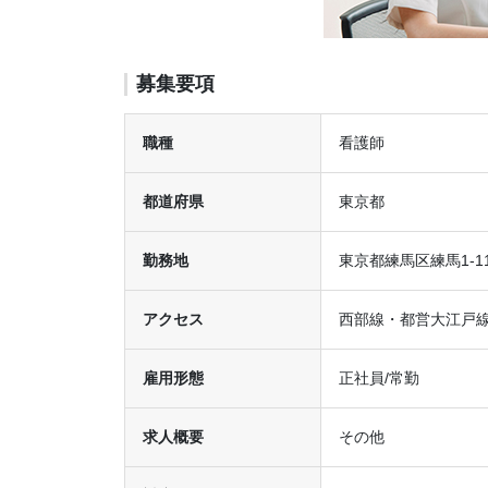
募集要項
職種
看護師
都道府県
東京都
勤務地
東京都練馬区練馬1-11
アクセス
西部線・都営大江戸線
雇用形態
正社員/常勤
求人概要
その他