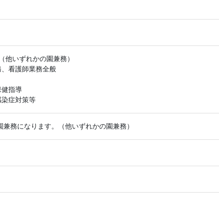
。（他いずれかの園兼務）
務、看護師業務全般
保健指導
感染症対策等
園兼務になります。（他いずれかの園兼務）