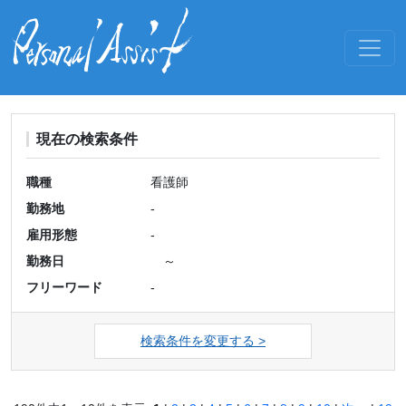
現在の検索条件
職種
看護師
勤務地
-
雇用形態
-
勤務日
～
フリーワード
-
検索条件を変更する >