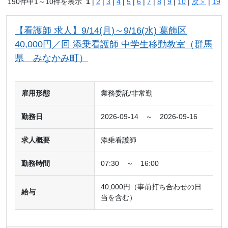
190件中1～10件を表示
1
|
2
|
3
|
4
|
5
|
6
|
7
|
8
|
9
|
10
|
次＞
|
19
【看護師 求人】9/14(月)～9/16(水) 葛飾区
40,000円／回 添乗看護師 中学生移動教室（群馬
県 みなかみ町）
雇用形態
業務委託/非常勤
勤務日
2026-09-14 ～ 2026-09-16
求人概要
添乗看護師
勤務時間
07:30 ～ 16:00
40,000円（事前打ち合わせの日
給与
当を含む）