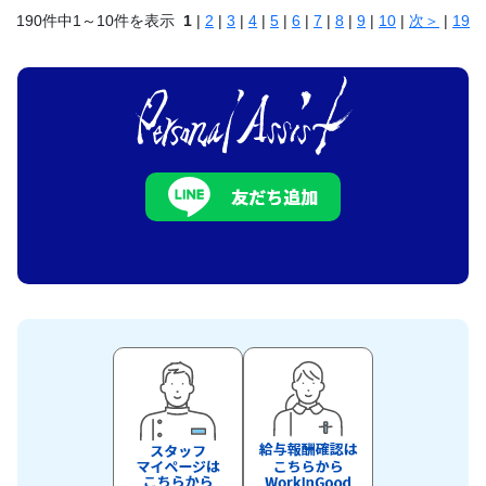
190件中1～10件を表示
1
|
2
|
3
|
4
|
5
|
6
|
7
|
8
|
9
|
10
|
次＞
|
19