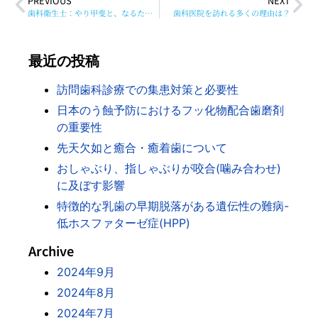
PREVIOUS
NEXT
歯科衛生士：やり甲斐と、なるためのステップ
歯科医院を訪れる多くの理由は？
最近の投稿
訪問歯科診療での集患対策と必要性
日本のう蝕予防におけるフッ化物配合歯磨剤
の重要性
先天欠如と癒合・癒着歯について
おしゃぶり、指しゃぶりが咬合(噛み合わせ)
に及ぼす影響
特徴的な乳歯の早期脱落がある遺伝性の難病-
低ホスファターゼ症(HPP)
Archive
2024年9月
2024年8月
2024年7月