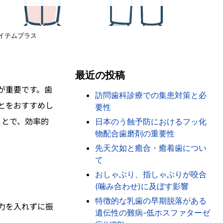
イテムプラス
最近の投稿
が重要です。歯
訪問歯科診療での集患対策と必
とをおすすめし
要性
ことで、効率的
日本のう蝕予防におけるフッ化
物配合歯磨剤の重要性
先天欠如と癒合・癒着歯につい
て
おしゃぶり、指しゃぶりが咬合
(噛み合わせ)に及ぼす影響
特徴的な乳歯の早期脱落がある
力を入れずに振
遺伝性の難病-低ホスファターゼ