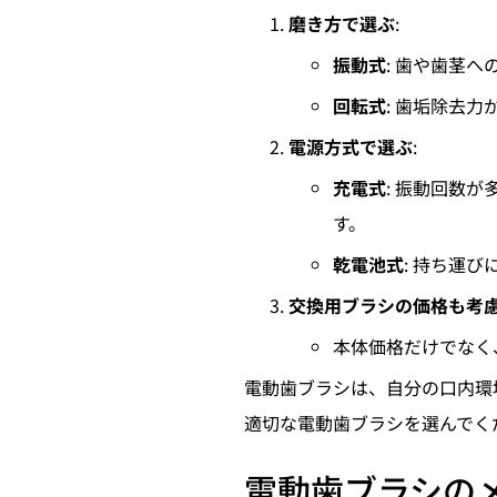
磨き方で選ぶ
:
振動式
: 歯や歯茎
回転式
: 歯垢除去
電源方式で選ぶ
:
充電式
: 振動回数
す。
乾電池式
: 持ち運
交換用ブラシの価格も考
本体価格だけでなく
電動歯ブラシは、自分の口内環
適切な電動歯ブラシを選んでく
電動歯ブラシの