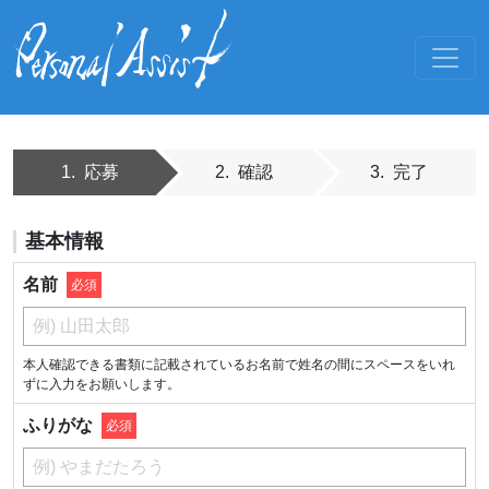
1. 応募
2.
確認
3.
完了
基本情報
名前
必須
本人確認できる書類に記載されているお名前で姓名の間にスペースをいれ
ずに入力をお願いします。
ふりがな
必須