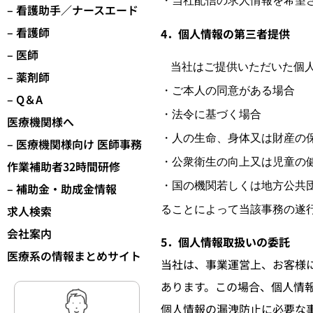
・当社配信の求人情報を希望
– 看護助手／ナースエード
– 看護師
4．個人情報の第三者提供
– 医師
当社はご提供いただいた個
– 薬剤師
・ご本人の同意がある場合
– Q＆A
・法令に基づく場合
医療機関様へ
・人の生命、身体又は財産の
– 医療機関様向け 医師事務
・公衆衛生の向上又は児童の
作業補助者32時間研修
・国の機関若しくは地方公共
– 補助金・助成金情報
求人検索
ることによって当該事務の遂
会社案内
5．個人情報取扱いの委託
医療系の情報まとめサイト
当社は、事業運営上、お客様
あります。この場合、個人情
個人情報の漏洩防止に必要な