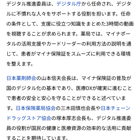
デジタル推進委員は、
デジタル庁
から任命され、デジタ
ルに不慣れな人々をサポートする役割を担います。任命
の条件として、支援に役立つ知識をまとめた3時間の動画
を視聴することが求められます。薬局では、マイナポー
タルの活用支援やカードリーダーの利用方法の説明を通
じて、患者がマイナ保険証をスムーズに利用できる環境
を整えます。
日本薬剤師会
の山本信夫会長は、マイナ保険証の普及が
国のデジタル化の基本であり、医療DXが確実に進むこと
で患者の安全と安心を守ることができると述べていま
す。
日本保険薬局協会
の三木田慎也会長や
日本チェーン
ドラッグストア協会
の塚本厚志会長も、デジタル推進委
員の役割が国民の健康と医療資源の効率的な活用に貢献
することを期待しています。