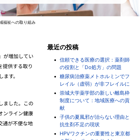
域福祉への取り組み
最近の投稿
」が増加してい
信頼できる医療の選択：薬剤師
を提供する取り
の役割と「Do処方」の問題
します。
糖尿病治療薬メトホルミンでフ
レイル（虚弱）が非フレイルに
崇城大学薬学部の新しい離島枠
制度について：地域医療への貢
しました。この
献
オンライン健康
子供の夏風邪が治らない理由と
交通が不便な地
抗生剤不足の現状
HPVワクチンの重要性と東京都