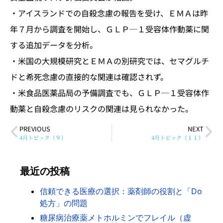
・アイスランドでの自殺念慮の報告を受け、ＥＭＡは昨
年７月から調査を開始し、ＧＬＰ─１受容体作動薬に関
する追加データを分析。
・米国の大規模研究とＥＭＡの別研究では、セマグルチ
ドと希死念慮の直接的な関連は確認されず。
・米食品医薬品局の予備調査でも、ＧＬＰ─１受容体作
動薬と自殺念慮のリスクの関連は見られなかった。
PREVIOUS
NEXT
4月トピック（９）
4月トピック（１１）
最近の投稿
信頼できる医療の選択：薬剤師の役割と「Do
処方」の問題
糖尿病治療薬メトホルミンでフレイル（虚