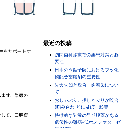
最近の投稿
生をサポートす
訪問歯科診療での集患対策と必
要性
日本のう蝕予防におけるフッ化
物配合歯磨剤の重要性
先天欠如と癒合・癒着歯につい
て
します。急患の
おしゃぶり、指しゃぶりが咬合
(噛み合わせ)に及ぼす影響
対して、口腔衛
特徴的な乳歯の早期脱落がある
遺伝性の難病-低ホスファターゼ