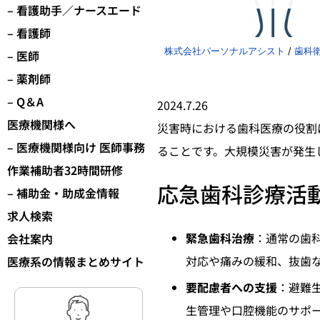
– 看護助手／ナースエード
– 看護師
株式会社パーソナルアシスト
/
歯科
– 医師
– 薬剤師
– Q＆A
2024.7.26
医療機関様へ
災害時における歯科医療の役割
– 医療機関様向け 医師事務
ることです。大規模災害が発生
作業補助者32時間研修
応急歯科診療活
– 補助金・助成金情報
求人検索
緊急歯科治療
：通常の歯
会社案内
対応や痛みの緩和、抜歯
医療系の情報まとめサイト
要配慮者への支援
：避難
生管理や口腔機能のサポ