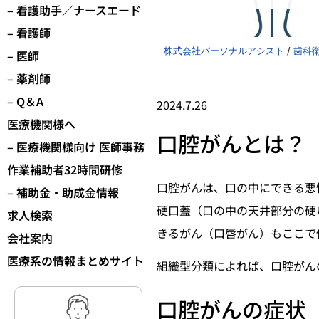
– 看護助手／ナースエード
– 看護師
株式会社パーソナルアシスト
/
歯科
– 医師
– 薬剤師
– Q＆A
2024.7.26
医療機関様へ
口腔がんとは？
– 医療機関様向け 医師事務
作業補助者32時間研修
口腔がんは、口の中にできる悪
– 補助金・助成金情報
硬口蓋（口の中の天井部分の硬
求人検索
きるがん（口唇がん）もここで
会社案内
医療系の情報まとめサイト
組織型分類によれば、口腔がん
口腔がんの症状