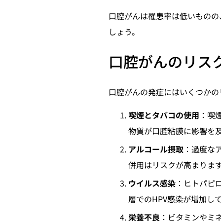
口腔がんは罹患率は低いものの
しょう。
口腔がんのリス
口腔がんの発症にはいくつかの
喫煙とタバコの使用
：喫
物質が口腔粘膜に影響を
アルコール摂取
：過度な
併用はリスクが高まりま
ウイルス感染
：ヒトパピ
層でのHPV感染が増加し
栄養不良
：ビタミンやミ