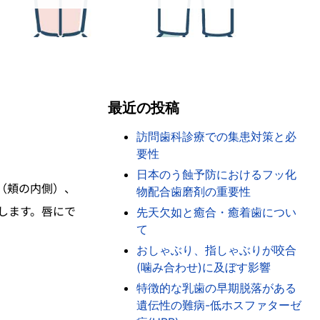
最近の投稿
訪問歯科診療での集患対策と必
要性
日本のう蝕予防におけるフッ化
（頬の内側）、
物配合歯磨剤の重要性
します。唇にで
先天欠如と癒合・癒着歯につい
て
おしゃぶり、指しゃぶりが咬合
(噛み合わせ)に及ぼす影響
特徴的な乳歯の早期脱落がある
遺伝性の難病-低ホスファターゼ