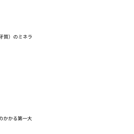
牙質）のミネラ
。
のかかる第一大