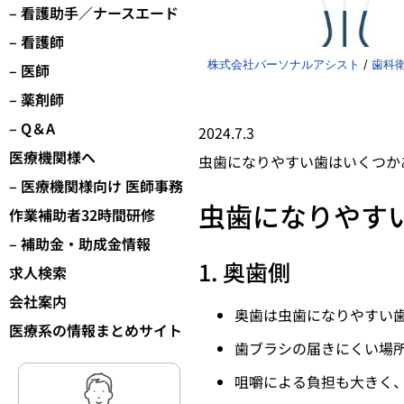
– 看護助手／ナースエード
– 看護師
株式会社パーソナルアシスト
/
歯科
– 医師
– 薬剤師
– Q＆A
2024.7.3
医療機関様へ
虫歯になりやすい歯はいくつか
– 医療機関様向け 医師事務
虫歯になりやす
作業補助者32時間研修
– 補助金・助成金情報
1. 奥歯側
求人検索
会社案内
奥歯は虫歯になりやすい
医療系の情報まとめサイト
歯ブラシの届きにくい場
咀嚼による負担も大きく