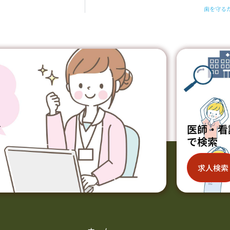
歯を守る
ジ
医師・看
で検索
求人検索