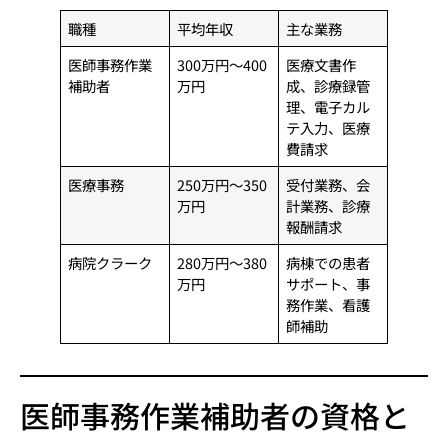
職種
平均年収
主な業務
医師事務作業
300万円～400
医療文書作
補助者
万円
成、診療録管
理、電子カル
テ入力、医療
費請求
医療事務
250万円～350
受付業務、会
万円
計業務、診療
報酬請求
病院クラーク
280万円～380
病棟での患者
万円
サポート、事
務作業、看護
師補助
医師事務作業補助者の資格と