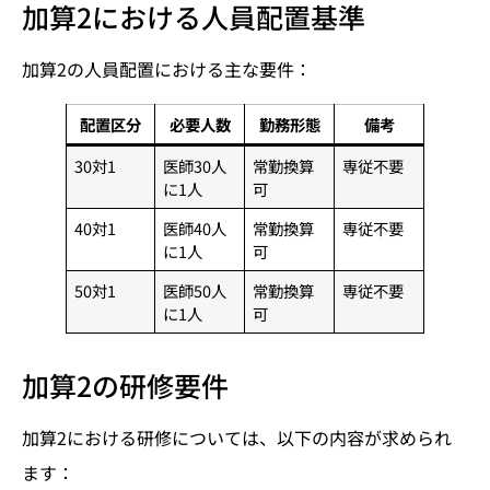
加算2における人員配置基準
加算2の人員配置における主な要件：
配置区分
必要人数
勤務形態
備考
30対1
医師30人
常勤換算
専従不要
に1人
可
40対1
医師40人
常勤換算
専従不要
に1人
可
50対1
医師50人
常勤換算
専従不要
に1人
可
加算2の研修要件
加算2における研修については、以下の内容が求められ
ます：