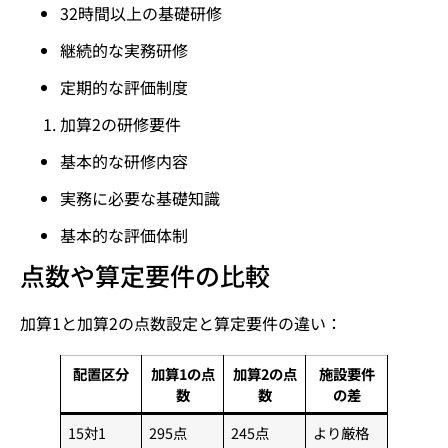
32時間以上の基礎研修
継続的な実務研修
定期的な評価制度
加算2の研修要件
基本的な研修内容
実務に必要な基礎知識
基本的な評価体制
点数や算定要件の比較
加算1と加算2の点数設定と算定要件の違い：
配置区分
加算1の点
加算2の点
施設要件
数
数
の差
15対1
295点
245点
より厳格