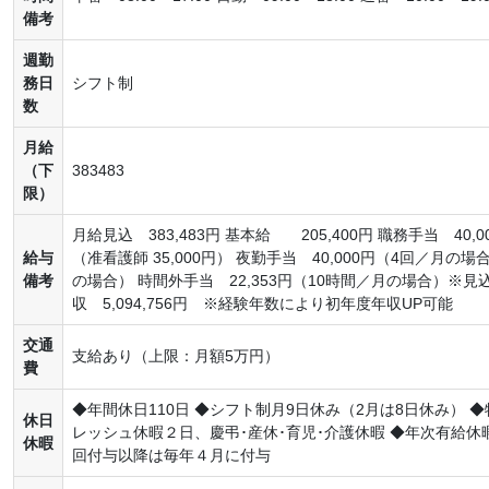
備考
週勤
務日
シフト制
数
月給
（下
383483
限）
月給見込 383,483円 基本給 205,400円 職務手当 40,0
給与
（准看護師 35,000円） 夜勤手当 40,000円（4回／月の場
備考
の場合） 時間外手当 22,353円（10時間／月の場合）※
収 5,094,756円 ※経験年数により初年度年収UP可能
交通
支給あり（上限：月額5万円）
費
◆年間休日110日 ◆シフト制月9日休み（2月は8日休み）
休日
レッシュ休暇２日、慶弔･産休･育児･介護休暇 ◆年次有給
休暇
回付与以降は毎年４月に付与