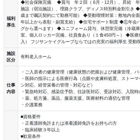
◆社会保険完備 ◆賞与 年２回（ 6月・12月）、昇給 年１
施設（宿泊施設）、理路クラブ、ディノス特別料金割引き ◆
歳まで嘱託契約にて勤務可能） ◆受動喫煙対策：敷地内全面
福利
年以上から表彰・副賞支給） ◆住宅サポート制度 ◆忘年会
厚生
グから選べます） ◆ユニフォーム貸与、休憩室完備（冷蔵
室、個人ロッカー完備、社員食あり（１食450円～） ◆医
入） フジサンケイグループならではの充実の福利厚生 受動
施設
有料老人ホーム
区分
・ご入居者の健康管理（健康状態の把握および健康管理、バ
・医師の指示による医療行為（点眼や皮膚科処置、ストーマ
仕事
ン対応、経管栄養の管理・対応など）
内容
・緊急時対応、感染症予防、往診医対応、受診対応、入院時
・薬、処方箋、薬品、服薬支援、医療材料の適切な管理
・介護業務
■資格要件
・正看護師免許または准看護師免許をお持ちの方
・臨床経験３年以上
■歓迎条件