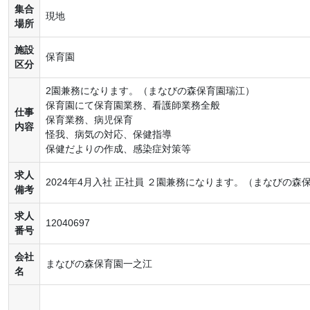
集合
現地
場所
施設
保育園
区分
2園兼務になります。（まなびの森保育園瑞江）
保育園にて保育園業務、看護師業務全般
仕事
保育業務、病児保育
内容
怪我、病気の対応、保健指導
保健だよりの作成、感染症対策等
求人
2024年4月入社 正社員 ２園兼務になります。（まなびの森
備考
求人
12040697
番号
会社
まなびの森保育園一之江
名