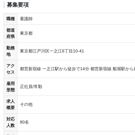
募集要項
職種
看護師
都道
東京都
府県
勤務
東京都江戸川区一之江6丁目10-41
地
アク
都営新宿線 一之江駅から徒歩で14分 都営新宿線 船堀駅から
セス
雇用
正社員/常勤
形態
求人
その他
概要
対応
80名
人数