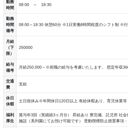
勤務
08:00 ～ 18:30
時間
勤務
時間
08:00～18:30 休憩60分 ※1日実働8時間程度のシフト制
備考
月給
（下
250000
限）
給与
月給250,000～※前職の給与を考慮いたします。 想定年収3
備考
交通
支給
費
休日
土日祝休み※年間休日120日以上 有給休暇あり、育児休業等
休暇
福利
賞与年3回（実績経3ヶ月分） 昇給あり 寮完備、託児所 社会
厚生
施設（系列園にてお預け可能です） 受動喫煙防止措置事項