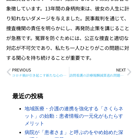
象徴しています。13年間の身柄拘束は、彼女の人生に計
り知れないダメージを与えました。民事裁判を通じて、
捜査機関の責任を明らかにし、再発防止策を講じること
が急務です。冤罪を防ぐためには、公正な捜査と適切な
対応が不可欠であり、私たち一人ひとりがこの問題に対
する関心を持ち続けることが重要です。
PREVIOUS
NEXT
コロナ禍が引き起こす新たな心の病「6月病」：訪問看護ステーションの支援とその重要性
訪問看護の診療報酬減算逃れ問題：精神科大手の不正行為とその影響
最近の投稿
地域医療・介護の連携を強化する「さくらネ
ット」の始動：患者情報の一元化がもたらす
メリット
病院が「患者さま」と呼ぶのをやめ始めた深