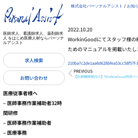
株式会社パーソナルアシスト
/
お知
2022.10.20
医師求人、看護師求人、薬剤師求
WorkinGoodにてスタッ
人 をはじめ医療人材ならパーソナ
ルアシスト
ためのマニュアルを掲載いたし
求人検索
210ba7c2de1aa6d628bfea53cc58f57f-
PREVIOUS
【医療機関様向け】WorkinGood利用
お問い合わせ
医療従事者様へ
– 医師事務作業補助者32時
間研修
– 医師事務作業補助者
– 医療事務