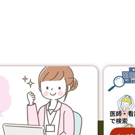
ジ
医師・看
で検索