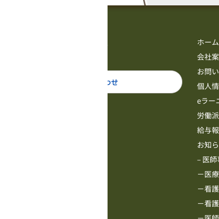
ホー
会社
お問
お問い合わせ
個人
eラー
労働
給与
お知
– 医
－医
－看
－看
－医