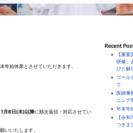
Recent Pos
【重要
研修」
末年始休業とさせていただきます。
びと解
ゴール
て
医師事
ニング
年末年
1月8日(木)以降
に順次返信・対応させてい
【令和
つきま
願いいたします。