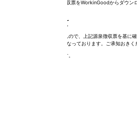
※12月15日(月)を目処に源泉徴収票をWorkinGoodから
致します。
・年末調整について
弊社にて年末調整は行いませんので、上記源泉徴収票を基に確
※皆様、税表区分が「乙欄」となっております。ご承知おきく
以上、よろしくお願い致します。
株式会社パーソナルアシスト