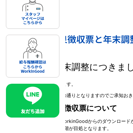
株式会社パーソナルアシスト
【令和7年】源泉徴収票と年末調
2025.12.10
源泉徴収票と年末調整につきま
平素よりお世話になっております。
表題の件につきまして、下記の通りとなりますのでご承知おき
・令和7年分の源泉徴収票について
令和7年12月中旬ごろより、WorkinGoodからのダウンロー
※11月度分の給与が確定する段階が目処となります。