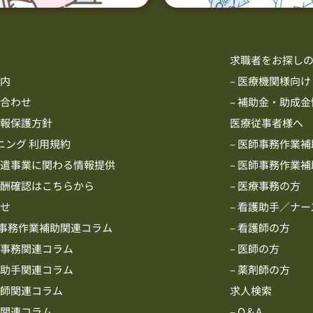
ム
求職者をお探し
案内
– 医療機関様向け
い合わせ
– 補助金・助成
情報保護方針
医療従事者様へ
ニング 利用規約
– 医師事務作業補
派遣事業に関わる情報提供
– 医師事務作業
報酬確認はこちらから
– 医療事務の方
らせ
– 看護助手／ナ
師事務作業補助関連コラム
– 看護師の方
療事務関連コラム
– 医師の方
護助手関連コラム
– 薬剤師の方
護師関連コラム
求人検索
師関連コラム
– Q＆A