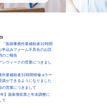
ts
】「医師事務作業補助者32時間
お申込みフォーム不具合のお詫
消のご報告
デンウィークの営業につきまし
務作業補助者32時間研修 eラー
受講ができるようになりました
始の営業につきまして
7年】源泉徴収票と年末調整に
して