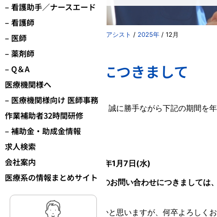
– 看護助手／ナースエード
– 看護師
株式会社パーソナルアシスト
/
2025年
/
12月
– 医師
– 薬剤師
年末年始の営業につきまして
– Q＆A
医療機関様へ
2025.12.11
– 医療機関様向け 医師事務
年末年始の営業につきまして、誠に勝手ながら下記の期間を年
作業補助者32時間研修
– 補助金・助成金情報
休業期間
求人検索
会社案内
2025年12月27日(土)～2026年1月7日(水)
医療系の情報まとめサイト
休業期間中の
LINE・メールでのお問い合わせにつきましては、
ただきます。
ご不便をお掛けする事もあるかと思いますが、何卒よろしくお