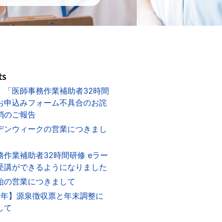
ts
】「医師事務作業補助者32時間
お申込みフォーム不具合のお詫
消のご報告
デンウィークの営業につきまし
務作業補助者32時間研修 eラー
受講ができるようになりました
始の営業につきまして
7年】源泉徴収票と年末調整に
して