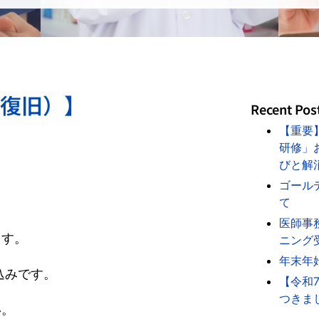
（復旧）】
Recent Pos
【重要
研修」
びと解
ゴール
て
医師事
ます。
ニング
年末年
込みです。
【令和
つきま
い。