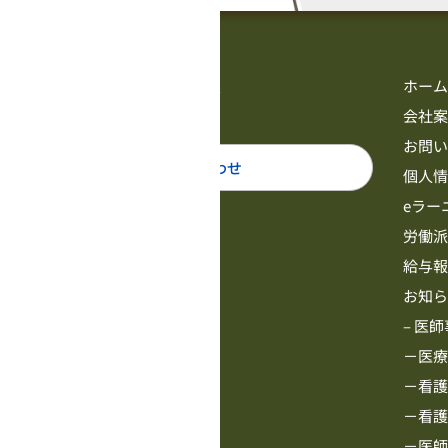
ホー
会社
お問
お問い合わせ
個人
eラー
労働
給与
お知
– 医
－医
－看
－看
－医