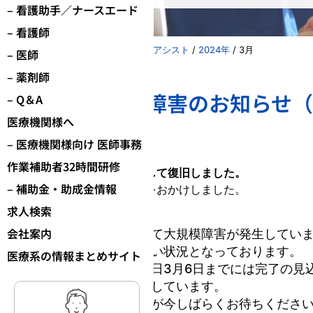
– 看護助手／ナースエード
– 看護師
株式会社パーソナルアシスト
/
2024年
/
3月
– 医師
– 薬剤師
【通信システム障害のお知らせ
– Q＆A
医療機関様へ
2024.3.5
– 医療機関様向け 医師事務
【続報】復旧
作業補助者32時間研修
弊社の通信システムにつきまして復旧しました。
– 補助金・助成金情報
関係者の皆様には大変ご迷惑をおかけしました。
求人検索
【第１報】
会社案内
弊社の通信システムにおいて大規模障害が発生してい
弊社への電話連絡ができない状況となっております。
医療系の情報まとめサイト
復旧は本日中、遅くとも明日3月6日までには完了の見
各社のサーバーを逐次復旧しています。
ご迷惑をおかけいたしますが今しばらくお待ちくださ