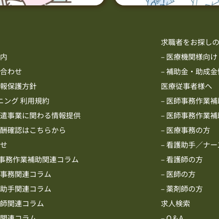
ム
求職者をお探し
案内
– 医療機関様向け
い合わせ
– 補助金・助成
情報保護方針
医療従事者様へ
ニング 利用規約
– 医師事務作業補
派遣事業に関わる情報提供
– 医師事務作業
報酬確認はこちらから
– 医療事務の方
らせ
– 看護助手／ナ
師事務作業補助関連コラム
– 看護師の方
療事務関連コラム
– 医師の方
護助手関連コラム
– 薬剤師の方
護師関連コラム
求人検索
師関連コラム
– Q＆A