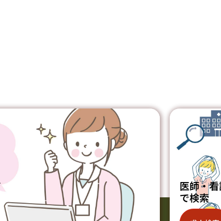
ジ
医師・看
で検索