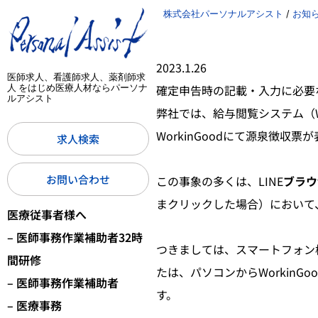
株式会社パーソナルアシスト
/
お知
2023.1.26
医師求人、看護師求人、薬剤師求
確定申告時の記載・入力に必要
人 をはじめ医療人材ならパーソナ
ルアシスト
弊社では、給与閲覧システム（Wo
WorkinGoodにて源泉徴
求人検索
お問い合わせ
この事象の多くは、LINE
ブラウ
まクリックした場合）において
医療従事者様へ
– 医師事務作業補助者32時
つきましては、スマートフォン
間研修
たは、パソコンからWorkin
– 医師事務作業補助者
す。
– 医療事務