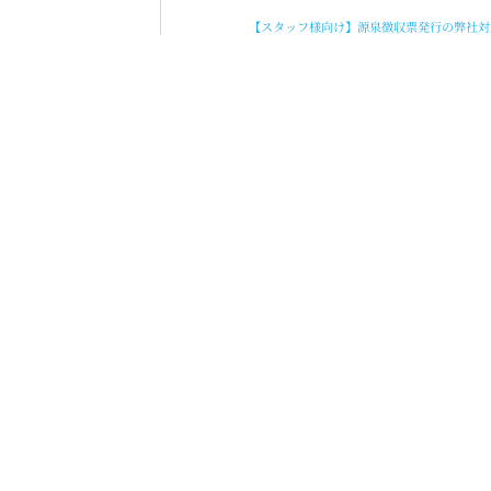
【スタッフ様向け】源泉徴収票発行の弊社対