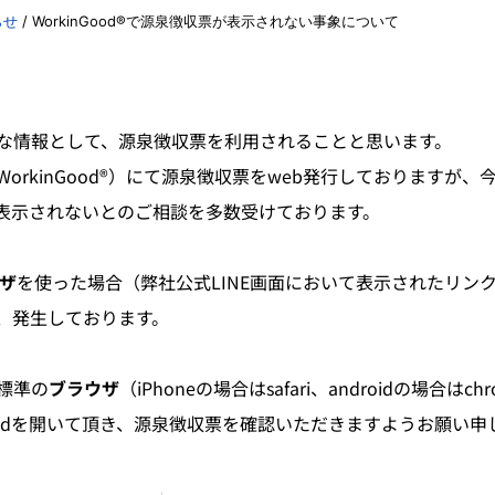
らせ
/
WorkinGood®で源泉徴収票が表示されない事象について
な情報として、源泉徴収票を利用されることと思います。
rkinGood®）にて源泉徴収票をweb発行しておりますが、
収票が表示されないとのご相談を多数受けております。
ザ
を使った場合（弊社公式LINE画面において表示されたリン
、発生しております。
標準の
ブラウザ
（iPhoneの場合はsafari、androidの場合はch
Goodを開いて頂き、源泉徴収票を確認いただきますようお願い申