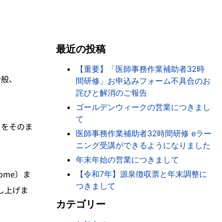
最近の投稿
【重要】「医師事務作業補助者32時
今般、
間研修」お申込みフォーム不具合のお
詫びと解消のご報告
ゴールデンウィークの営業につきまし
て
クをそのま
医師事務作業補助者32時間研修 eラー
ニング受講ができるようになりました
年末年始の営業につきまして
rome）ま
【令和7年】源泉徴収票と年末調整に
つきまして
し上げま
カテゴリー