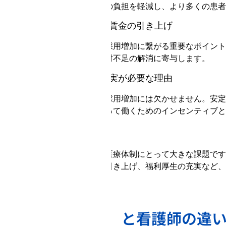
効率化を図ることで、看護師の負担を軽減し、より多くの患者
医療従事者の採用における賃金の引き上げ
看護師の給与の引き上げは、採用増加に繋がる重要なポイント
師の職業への魅力を高め、人材不足の解消に寄与します。
医師や看護師の福利厚生充実が必要な理由
看護師の福利厚生の充実も、採用増加には欠かせません。安定
は、医療従事者が長期にわたって働くためのインセンティブと
まとめ
看護師の人材不足は、日本の医療体制にとって大きな課題です
に、職場環境の改善、賃金の引き上げ、福利厚生の充実など、
看護助手（補助）と看護師の違