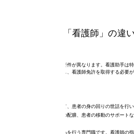
を解説
2024.3.5
「看護助手」と「看護師」の違
必要な資格の違い
看護助手と看護師は、資格の要件が異なります。看護助手は特
が、看護師は国家試験に合格し、看護師免許を取得する必要が
業務内容の違い
看護助手の業務内容
:
看護師の補助として、患者の身の回りの世話を行い
病室の清掃や食事の配膳、患者の移動のサポートな
看護師の補助
:
看護師は、医療行為を行う専門職です。看護師の指