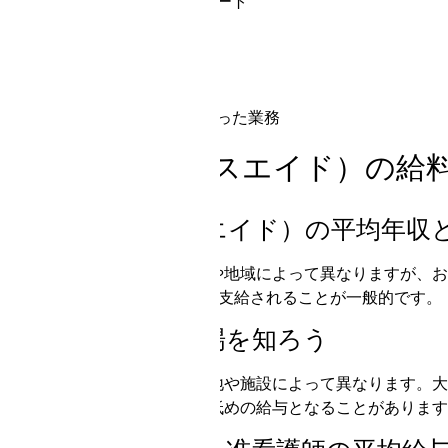
患者の入浴や排泄のサポート
ベッドメイキング
食事の配膳と食事介助
薬の管理と服薬サポート
看護師や医師の指示に従った業務
看護助手（ナースエイド）の給
看護助手（ナースエイド）の平均年収
看護助手の平均年収は、経験や地域によって異なりますが、おお
ています。ボーナスは年に2回支給されることが一般的です。
看護助手の給与相場を知ろう
看護助手の給与相場は、勤務地や施設によって異なります。大
方、地方や小規模の施設では低めの給与となることがあります