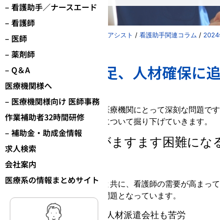
– 看護助手／ナースエード
– 看護師
株式会社パーソナルアシスト
/
看護助手関連コラム
/
202
– 医師
– 薬剤師
看護師の人材不足、人材確保に
– Q＆A
医療機関様へ
2024.3.26
– 医療機関様向け 医師事務
看護師の人材不足は、多くの医療機関にとって深刻な問題です
作業補助者32時間研修
直面する看護人材確保の対策について掘り下げていきます。
– 補助金・助成金情報
医療従事者の採用がますます困難にな
求人検索
会社案内
看護師の人材不足が深刻化
医療系の情報まとめサイト
日本では、高齢化社会の進行と共に、看護師の需要が高まって
の医療機関で看護師の不足が問題となっています。
看護師求人への応募がなく人材派遣会社も苦労