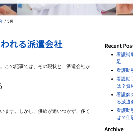
4年
/
3月
追われる派遣会社
Recent Pos
看護補
足
。この記事では、その現状と、派遣会社が
看護助
看護助
る
は？資
看護師
る派遣
看護助
います。しかし、供給が追いつかず、多く
は？仕
Archive