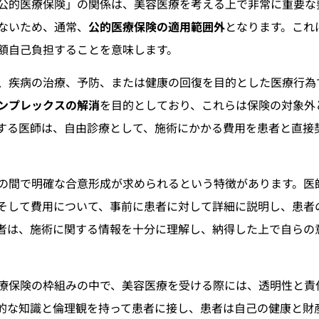
公的医療保険」の関係は、美容医療を考える上で非常に重要な
ないため、通常、
公的医療保険の適用範囲外
となります。これ
額自己負担することを意味します。
、疾病の治療、予防、または健康の回復を目的とした医療行為
ンプレックスの解消
を目的としており、これらは保険の対象外
する医師は、自由診療として、施術にかかる費用を患者と直接
の間で明確な合意形成が求められるという特徴があります。医
そして費用について、事前に患者に対して詳細に説明し、患者
者は、施術に関する情報を十分に理解し、納得した上で自らの
療保険の枠組みの中で、美容医療を受ける際には、透明性と責
的な知識と倫理観を持って患者に接し、患者は自己の健康と財