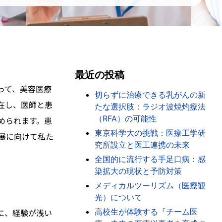
最近の投稿
って、美容医療
切らずに治療できる乳がんの新
在し、医師と患
たな選択肢：ラジオ波焼灼療法
（RFA）の可能性
められます。患
東京科学大の挑戦：医療工学研
展に向けて私た
究所設立と医工連携の未来
全国的に流行する手足口病：感
染拡大の現状と予防対策
メディカルツーリズム（医療観
光）について
高校生が体験する『チーム医
に、経験が浅い