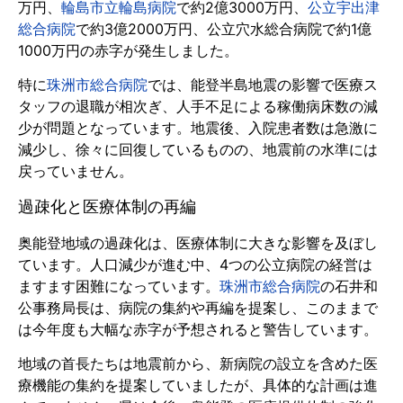
万円、
輪島市立輪島病院
で約2億3000万円、
公立宇出津
総合病院
で約3億2000万円、公立穴水総合病院で約1億
1000万円の赤字が発生しました。
特に
珠洲市総合病院
では、能登半島地震の影響で医療ス
タッフの退職が相次ぎ、人手不足による稼働病床数の減
少が問題となっています。地震後、入院患者数は急激に
減少し、徐々に回復しているものの、地震前の水準には
戻っていません。
過疎化と医療体制の再編
奥能登地域の過疎化は、医療体制に大きな影響を及ぼし
ています。人口減少が進む中、4つの公立病院の経営は
ますます困難になっています。
珠洲市総合病院
の石井和
公事務局長は、病院の集約や再編を提案し、このままで
は今年度も大幅な赤字が予想されると警告しています。
地域の首長たちは地震前から、新病院の設立を含めた医
療機能の集約を提案していましたが、具体的な計画は進