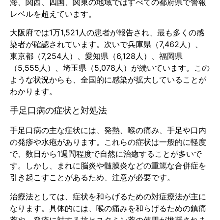
海、関西、四国、関東の地域ではすべての都府県で警報
レベルを超えています。
大阪府では1万1,521人の患者が報告され、最も多くの感
染者が確認されています。次いで兵庫県（7,462人）、
東京都（7,254人）、愛知県（6,128人）、福岡県
（5,555人）、埼玉県（5,078人）が続いています。この
ような状況からも、全国的に感染が拡大していることが
わかります。
手足口病の症状と対処法
手足口病の主な症状には、発熱、喉の痛み、手足や口内
の発疹や水疱があります。これらの症状は一般的に軽度
で、数日から1週間程度で自然に治癒することが多いで
す。しかし、まれに脳炎や髄膜炎などの重篤な合併症を
引き起こすことがあるため、注意が必要です。
治療法としては、症状を和らげるための対症療法が主に
なります。具体的には、喉の痛みを和らげるための鎮痛
薬や、発疹に対する抗ヒスタミン薬の使用が推奨されま