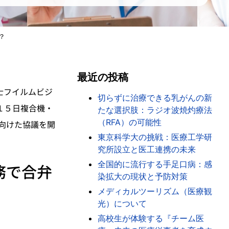
？
最近の投稿
士フイルムビジ
切らずに治療できる乳がんの新
１５日複合機・
たな選択肢：ラジオ波焼灼療法
（RFA）の可能性
向けた協議を開
東京科学大の挑戦：医療工学研
究所設立と医工連携の未来
全国的に流行する手足口病：感
務で合弁
染拡大の現状と予防対策
メディカルツーリズム（医療観
光）について
高校生が体験する『チーム医