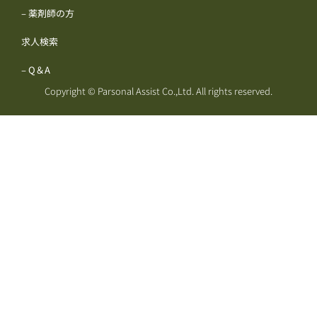
– 薬剤師の方
求人検索
– Q＆A
Copyright © Parsonal Assist Co.,Ltd. All rights reserved.