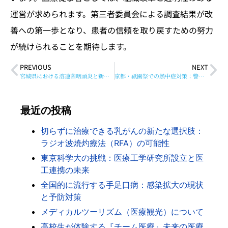
運営が求められます。第三者委員会による調査結果が改
善への第一歩となり、患者の信頼を取り戻すための努力
が続けられることを期待します。
PREVIOUS
NEXT
宮城県における溶連菌咽頭炎と新型コロナウイルスの最新感染状況
京都・祇園祭での熱中症対策：警察官が医師から初期対応を学ぶ
最近の投稿
切らずに治療できる乳がんの新たな選択肢：
ラジオ波焼灼療法（RFA）の可能性
東京科学大の挑戦：医療工学研究所設立と医
工連携の未来
全国的に流行する手足口病：感染拡大の現状
と予防対策
メディカルツーリズム（医療観光）について
高校生が体験する『チーム医療』未来の医療